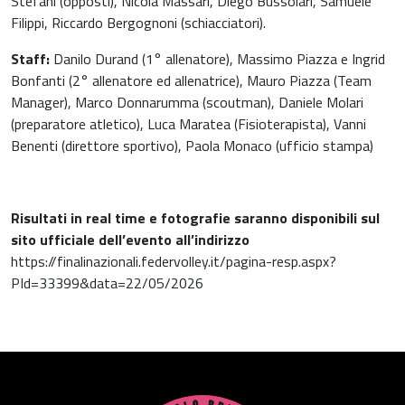
Stefani (opposti), Nicola Massari, Diego Bussolari, Samuele
Filippi, Riccardo Bergognoni (schiacciatori).
Staff:
Danilo Durand (1° allenatore), Massimo Piazza e Ingrid
Bonfanti (2° allenatore ed allenatrice), Mauro Piazza (Team
Manager), Marco Donnarumma (scoutman), Daniele Molari
(preparatore atletico), Luca Maratea (Fisioterapista), Vanni
Benenti (direttore sportivo), Paola Monaco (ufficio stampa)
Risultati in real time e fotografie saranno disponibili sul
sito ufficiale dell’evento all’indirizzo
https://finalinazionali.federvolley.it/pagina-resp.aspx?
PId=33399&data=22/05/2026