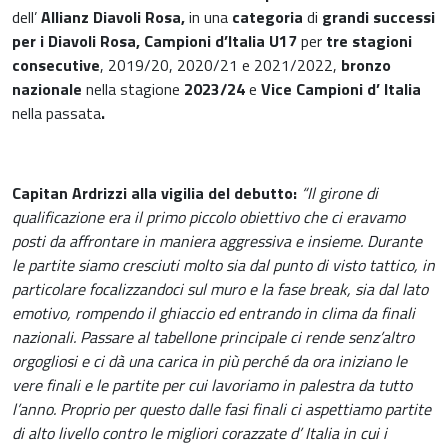
dell’
Allianz Diavoli Rosa,
in una
categoria
di
grandi successi
per i Diavoli Rosa, Campioni d’Italia U17
per
tre stagioni
consecutive
, 2019/20, 2020/21 e 2021/2022,
bronzo
nazionale
nella stagione
2023/24
e
Vice Campioni d’ Italia
nella passata
.
Capitan Ardrizzi alla vigilia del debutto:
“Il girone di
qualificazione era il primo piccolo obiettivo che ci eravamo
posti da affrontare in maniera aggressiva e insieme. Durante
le partite siamo cresciuti molto sia dal punto di visto tattico, in
particolare focalizzandoci sul muro e la fase break, sia dal lato
emotivo, rompendo il ghiaccio ed entrando in clima da finali
nazionali. Passare al tabellone principale ci rende senz’altro
orgogliosi e ci dà una carica in più perché da ora iniziano le
vere finali e le partite per cui lavoriamo in palestra da tutto
l’anno. Proprio per questo dalle fasi finali ci aspettiamo partite
di alto livello contro le migliori corazzate d’ Italia in cui i